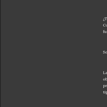
¿T
Co
fu
Se
La
ob
pr
ti