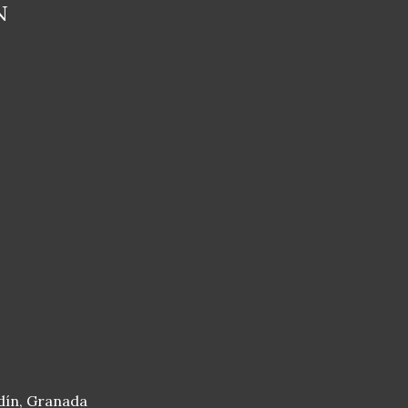
N
dín, Granada