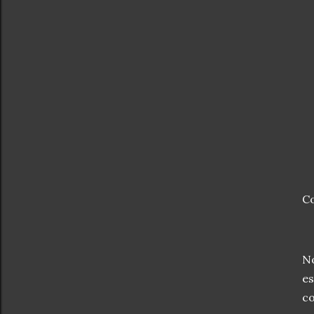
Co
No
es
co