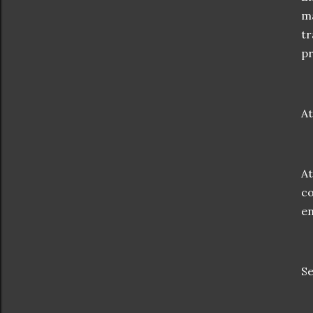
ma
tr
pr
At
At
co
en
Se