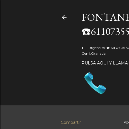
FONTANE
☎️6110735
TLF Urgencias: ☎️ 611 07 35 
Genil,Granada
PULSA AQUI Y LLAMA
Compartir
ag