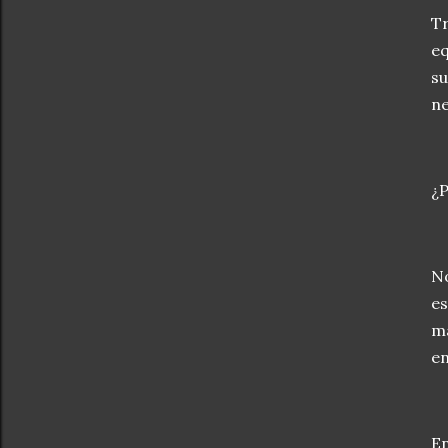
Tr
eq
su
ne
¿P
No
es
ma
en
En