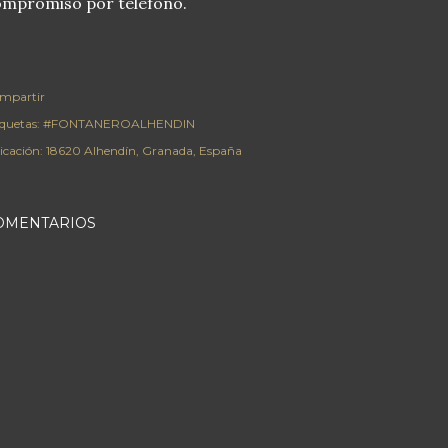
mpromiso por telefono.
mpartir
iquetas:
#FONTANEROALHENDIN
icación:
18620 Alhendín, Granada, España
OMENTARIOS