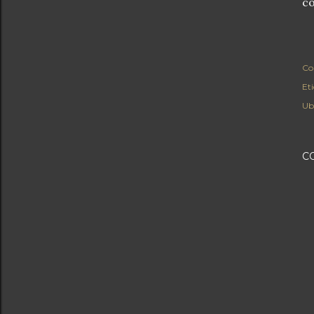
co
Co
Et
Ub
C