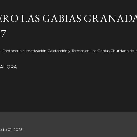
Ir al contenido principal
RO LAS GABIAS GRANADA
57
57 .Fontaneria,climatización,Calefacción y Termos en Las Gabias,Churriana de l
 AHORA
osto 01, 2025