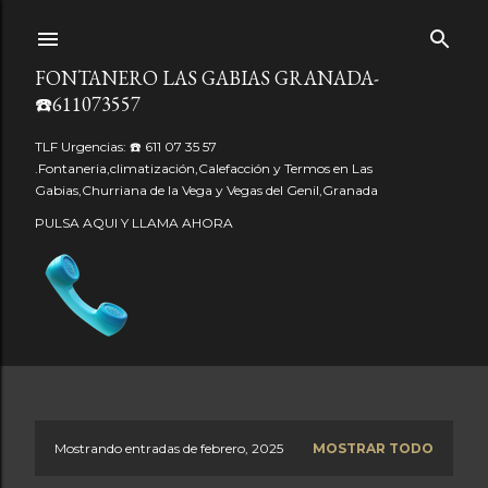
Ir al contenido principal
FONTANERO LAS GABIAS GRANADA-
☎️611073557
TLF Urgencias: ☎️ 611 07 35 57
.Fontaneria,climatización,Calefacción y Termos en Las
Gabias,Churriana de la Vega y Vegas del Genil,Granada
PULSA AQUI Y LLAMA AHORA
Mostrando entradas de febrero, 2025
MOSTRAR TODO
E