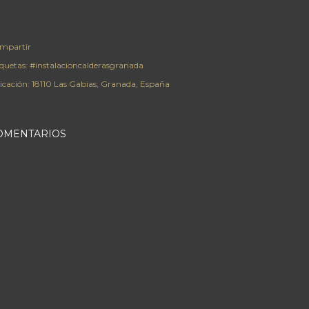
mpartir
iquetas:
#instalacioncalderasgranada
icación:
18110 Las Gabias, Granada, España
OMENTARIOS