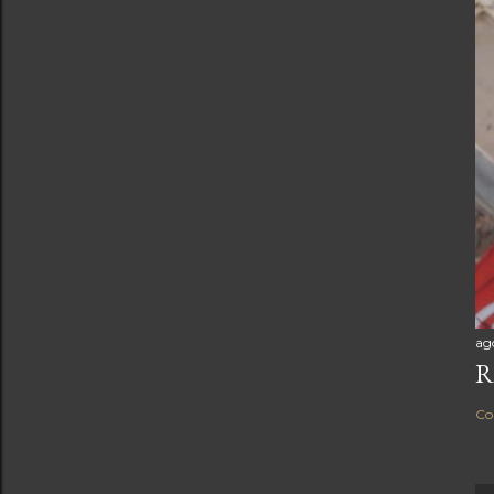
ag
R
Co