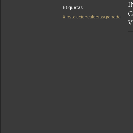
I
Etiquetas
G
#instalacioncalderasgranada
V