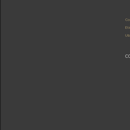
Co
Et
Ub
C