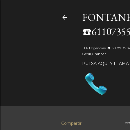
FONTANE
☎️6110735
TLF Urgencias: ☎️ 611 07 35 
Genil,Granada
PULSA AQUI Y LLAMA
Compartir
oc