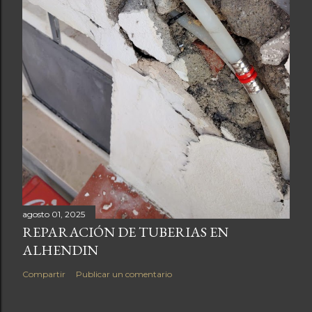
c
o
m
e
n
t
a
r
i
o
agosto 01, 2025
REPARACIÓN DE TUBERIAS EN
ALHENDIN
Compartir
Publicar un comentario