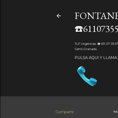
FONTANE
☎️6110735
TLF Urgencias: ☎️ 611 07 35 
Genil,Granada
PULSA AQUI Y LLAMA
Compartir
fe