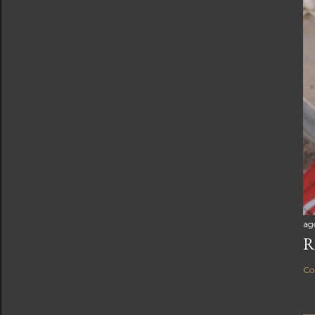
ag
R
Co