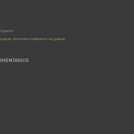
mpartir
iquetas:
fontanero calefactor las gabias
OMENTARIOS