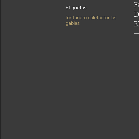
F
Etiquetas
D
fontanero calefactor las
E
gabias