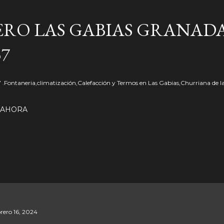
Ir al contenido principal
RO LAS GABIAS GRANADA
57
57 .Fontaneria,climatización,Calefacción y Termos en Las Gabias,Churriana de l
 AHORA
brero 16, 2024